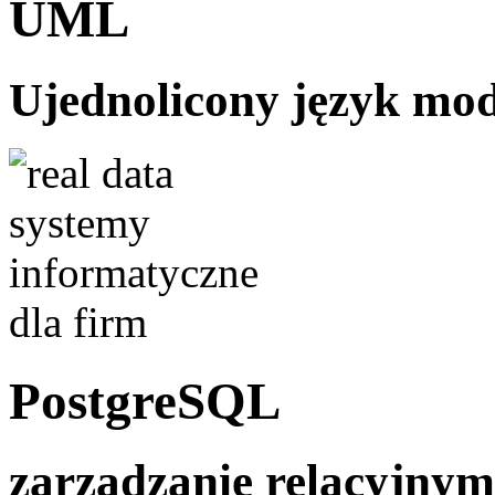
UML
Ujednolicony język mo
PostgreSQL
zarządzanie relacyjny